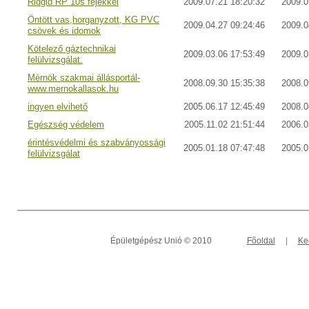
Ridgid RP 10s fejekkel
2009.07.21 18:20:32
2009.0
Öntött vas,horganyzott, KG PVC
2009.04.27 09:24:46
2009.0
csövek és idomok
Kötelező gáztechnikai
2009.03.06 17:53:49
2009.0
felülvizsgálat.
Mérnök szakmai állásportál-
2008.09.30 15:35:38
2008.0
www.mernokallasok.hu
ingyen elvihető
2005.06.17 12:45:49
2008.0
Egészség védelem
2005.11.02 21:51:44
2006.0
érintésvédelmi és szabványossági
2005.01.18 07:47:48
2005.0
felülvizsgálat
Épületgépész Unió © 2010
Fõoldal
|
Ke