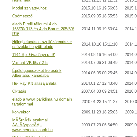
Hőkamera
2015.12.23 11:12:52
2015.1
Modul szivattyuhoz
2015.10.16 19:56:03
2015.1
Csőmetsző
2015.09.05 18:55:53
2015.0
eladó Pirelli téligumi 4 db
155/70/R13 és 4 db Barum 205/60/
2014.11.06 19:50:04
2014.1
R16
Hőlégbefuvásos szellőzőrendszer
2014.10.16 15:11:10
2014.1
csövekkel együtt eladó
1144 Bp. Gvadányi u. 9*
2014.08.16 16:54:00
2014.0
Vaillant VK 96/7-2 E
2014.07.06 21:08:49
2014.0
Épületgépészeket keresünk
2014.06.05 00:25:45
2014.0
Albertába, kanadába
Hu- Ray Kft állásajánlata
2014.01.27 12:43:40
2014.0
Oktatás
2007.04.03 09:24:51
2010.0
eladó a www.ipariklima.hu domain
2010.01.23 15:11:27
2010.0
tartalommal
konvektor
2009.11.23 18:25:03
2009.1
MĂŠrnĂśk szakmai
ĂĄllĂĄsportĂĄl-
2009.07.29 06:54:50
2009.0
www.mernokallasok.hu