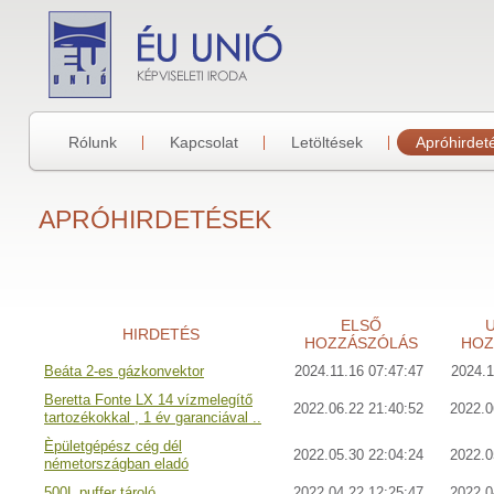
Rólunk
Kapcsolat
Letöltések
Apróhirdet
APRÓHIRDETÉSEK
ELSŐ
HIRDETÉS
HOZZÁSZÓLÁS
HOZ
Beáta 2-es gázkonvektor
2024.11.16 07:47:47
2024.1
Beretta Fonte LX 14 vízmelegítő
2022.06.22 21:40:52
2022.0
tartozékokkal , 1 év garanciával ..
Èpületgépész cég dél
2022.05.30 22:04:24
2022.0
németországban eladó
500L puffer tároló
2022.04.22 12:25:47
2022.0