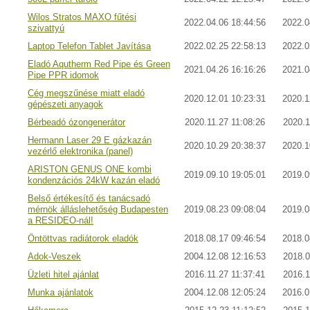
Wilos Stratos MAXO fűtési
2022.04.06 18:44:56
2022.0
szivattyú
Laptop Telefon Tablet Javítása
2022.02.25 22:58:13
2022.0
Eladó Aqutherm Red Pipe és Green
2021.04.26 16:16:26
2021.0
Pipe PPR idomok
Cég megszűnése miatt eladó
2020.12.01 10:23:31
2020.1
gépészeti anyagok
Bérbeadó ózongenerátor
2020.11.27 11:08:26
2020.1
Hermann Laser 29 E gázkazán
2020.10.29 20:38:37
2020.1
vezérlő elektronika (panel)
ARISTON GENUS ONE kombi
2019.09.10 19:05:01
2019.0
kondenzációs 24kW kazán eladó
Belső értékesítő és tanácsadó
mérnök álláslehetőség Budapesten
2019.08.23 09:08:04
2019.0
a RESIDEO-nál!
Öntöttvas radiátorok eladók
2018.08.17 09:46:54
2018.0
Adok-Veszek
2004.12.08 12:16:53
2018.0
Üzleti hitel ajánlat
2016.11.27 11:37:41
2016.1
Munka ajánlatok
2004.12.08 12:05:24
2016.0